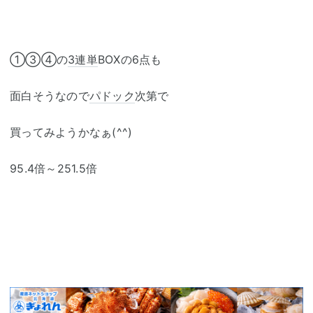
①③④の
3連単
BOXの6点も
面白そうなので
パドック
次第で
買ってみようかなぁ(^^)
95.4倍～251.5倍