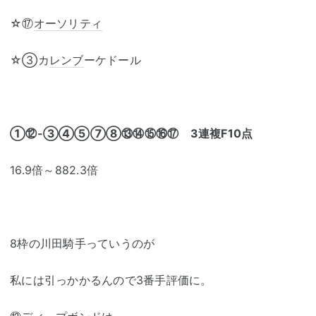
☆⑰
オーソリティ
☆③カ
レンブ
ーケドール
①⑫-③④⑤⑦⑧⑬⑭⑮⑯⑰ 3連複F10点
16.9倍～882.3倍
8枠の川田騎手っていうのが
私には引っかかるんので3番手評価に。