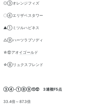
◎③オレンジフィズ
〇④エリザベスタワー
▲①ミツルハピネス
△⑨ハーツラプソディ
☆⑫アオ
イゴール
ド
☆⑧リュクスフレンド
③④-①⑧⑨⑪⑫ 3連複F5点
33.4倍～87.3倍