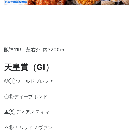
阪神
11R 芝右外-内3200ｍ
天皇賞
（GⅠ）
◎①ワールドプレミア
〇⑫ディープボンド
▲⑤ディアスティマ
△⑭ナムラドノヴァン