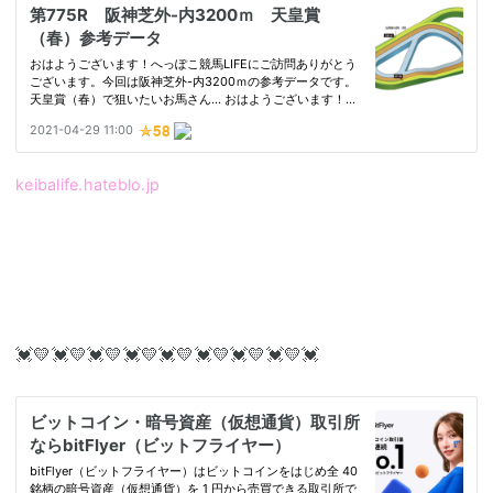
keibalife.hateblo.jp
💓💛💓💛💓💛💓💛💓💛💓💛💓💛💓💛💓