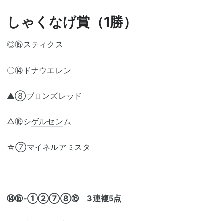
しゃくなげ賞（1勝）
◎⑮スティクス
〇⑭ドナウエレン
▲⑧ブロンズレッド
△⑯シ
ゲルセン
ム
☆⑦
マイネル
アミスター
⑭⑮-①②⑦⑧⑯ 3連複5点