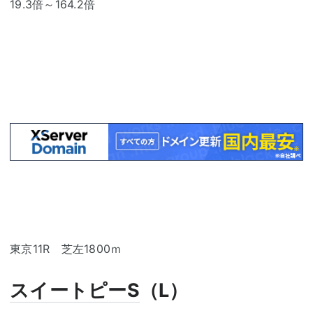
19.3倍～164.2倍
東京11R 芝左1800ｍ
スイートピーS
（L）