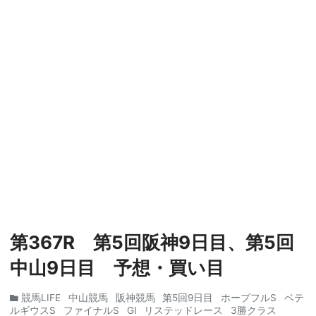
第367R 第5回阪神9日目、第5回
中山9日目 予想・買い目
競馬LIFE
中山競馬
阪神競馬
第5回9日目
ホープフルS
ベテ
ルギウスS
ファイナルS
GⅠ
リステッドレース
3勝クラス