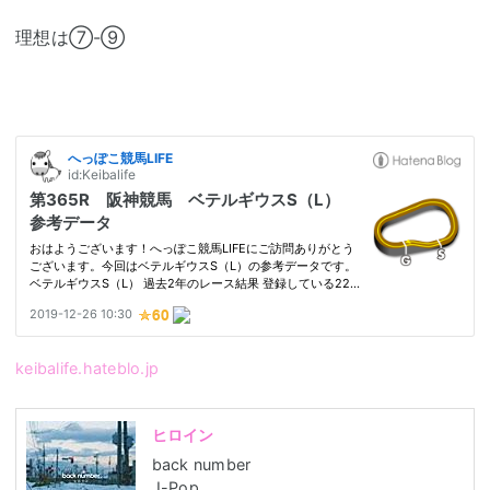
理想は⑦-⑨
keibalife.hateblo.jp
ヒロイン
back number
J-Pop