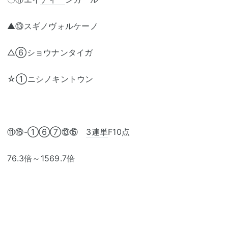
▲⑬スギノヴォルケーノ
△⑥ショウナンタイガ
☆①ニシノキントウン
⑪⑯-①⑥⑦⑬⑮
3連単
F10点
76.3倍～1569.7倍