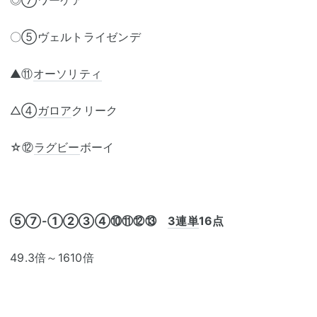
◎⑦ワーケア
〇⑤ヴェルトライゼンデ
▲⑪
オーソリティ
△④
ガロア
クリーク
☆⑫
ラグビー
ボーイ
⑤⑦-①②③④⑩⑪⑫⑬
3連単
16点
49.3倍～1610倍