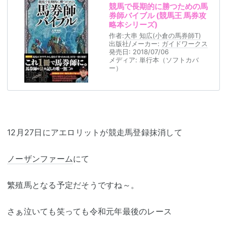
競馬で長期的に勝つための馬
券師バイブル (競馬王 馬券攻
略本シリーズ)
作者:
大串 知広(小倉の馬券師T)
出版社/メーカー:
ガイドワークス
発売日:
2018/07/06
メディア:
単行本（ソフトカバ
ー）
12月27日にアエロリットが競走馬登録抹消して
ノーザンファーム
にて
繁殖馬となる予定だそうですね～。
さぁ泣いても笑っても令和元年最後のレース