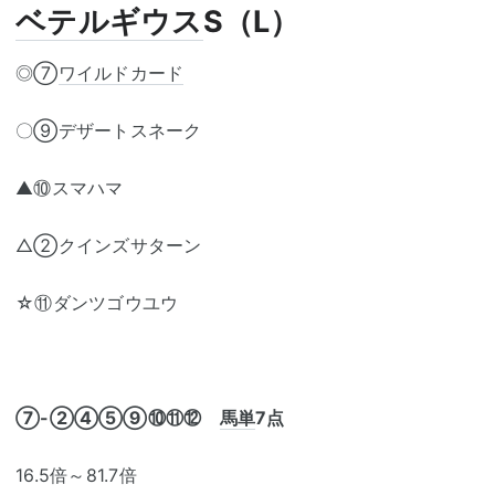
ベテルギウス
S（L）
◎⑦
ワイルドカード
〇⑨デザートスネーク
▲⑩スマハマ
△②クインズサターン
☆⑪ダンツゴウユウ
⑦-②④⑤⑨⑩⑪⑫
馬単
7点
16.5倍～81.7倍