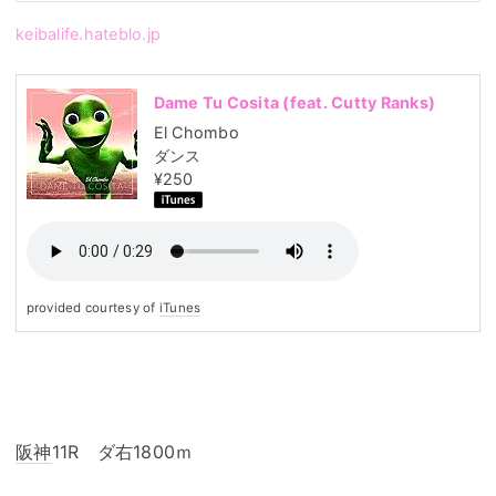
keibalife.hateblo.jp
Dame Tu Cosita (feat. Cutty Ranks)
El Chombo
ダンス
¥250
provided courtesy of
iTunes
阪神
11R ダ右1800ｍ