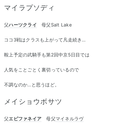
マイラプソディ
父
ハーツクライ
母父Salt Lake
ココ3戦はクラスも上がって凡走続き…
鞍上予定の武騎手も第2回中京5日目では
人気をことごとく裏切っているので
不調なのか…と思うほど。
メイショウボサツ
父
エピファネイア
母父
マイネルラヴ