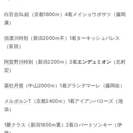
白百合SL組（京都1800ｍ）4着メイショウボサツ（藤岡
康）
信濃川
特別（新潟2000ｍ不）1着ターキッシュパレス
（富田）
阿賀野川
特別（新潟2200ｍ）2着
エンデュミオン
（北村
宏）
葉牡丹賞
（中山2000ｍ）1着グランデマーレ（藤岡佑）
メルボルン
T（京都2400ｍ）1着アイアンバローズ（池
添）
1勝クラス（新潟1800ｍ重）2着ロバートソンキー（伊