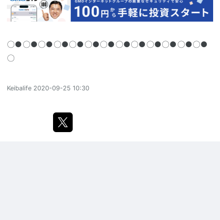
〇●〇●〇●〇●〇●〇●〇●〇●〇●〇●〇●〇●〇●
〇
Keibalife
2020-09-25 10:30