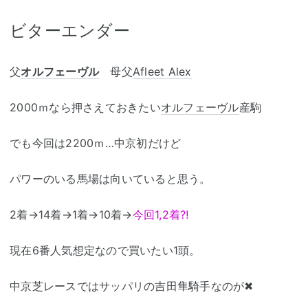
ビターエンダー
父
オルフェーヴル
母父
Afleet Alex
2000ｍなら押さえておきたい
オルフェーヴル
産駒
でも今回は2200ｍ…中京初だけど
パワーのいる馬場は向いていると思う。
2着→14着→1着→10着→
今回1,2着⁈
現在6番人気想定なので買いたい1頭。
中京芝レースではサッパリの吉田隼騎手なのが✖