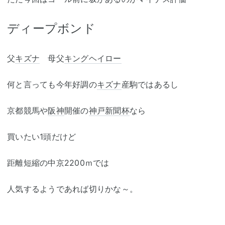
ディープボンド
父
キズナ
母父
キングヘイロー
何と言っても今年好調の
キズナ
産駒ではあるし
京都競馬や
阪神
開催の
神戸新聞杯
なら
買いたい1頭だけど
距離短縮の中京2200ｍでは
人気するようであれば切りかな～。