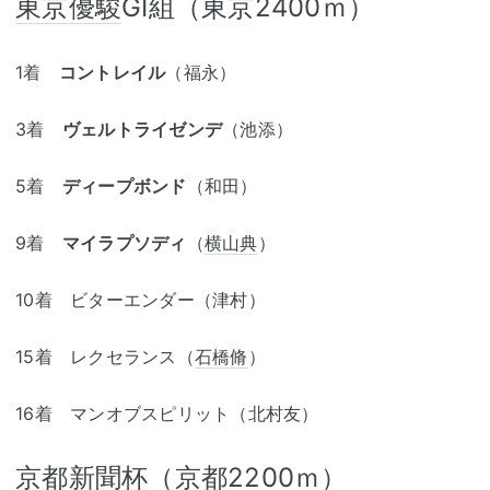
東京優駿
GⅠ組（東京2400ｍ）
1着
コントレイル
（福永）
3着
ヴェルトライゼンデ
（池添）
5着
ディープボンド
（和田）
9着
マイラプソディ
（
横山典
）
10着 ビターエンダー（津村）
15着 レクセランス（
石橋脩
）
16着 マンオブスピリット（北村友）
京都新聞杯
（京都2200ｍ）